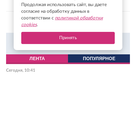
Продолжая использовать сайт, вы даете
согласие на обработку данных в
соответствии с
политикой обработки
Показать больше
cookies
.
Принять
Всегда в курсе событий в Твиттер.
Подписаться
ЛЕНТА
ПОПУЛЯРНОЕ
Сегодня, 10:41
Исследование: среди лотерейных миллионеров чаще всего
встречаются брюнеты
Сегодня, 10:27
Леноблводоканал модернизировал систему водоснабжения в
Пикалево
Сегодня, 10:06
Из-за постоянного вандализма брусчатку у ручья заменят на