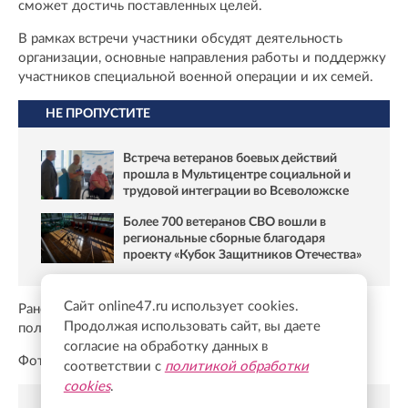
сможет достичь поставленных целей.
В рамках встречи участники обсудят деятельность
организации, основные направления работы и поддержку
участников специальной военной операции и их семей.
НЕ ПРОПУСТИТЕ
Встреча ветеранов боевых действий
прошла в Мультицентре социальной и
трудовой интеграции во Всеволожске
Более 700 ветеранов СВО вошли в
региональные сборные благодаря
проекту «Кубок Защитников Отечества»
Сайт online47.ru использует cookies.
Ранее Онлайн47
писал
, что Мультицентр Ленобласти
Продолжая использовать сайт, вы даете
получил боевую награду за помощь участникам СВО.
согласие на обработку данных в
Фото: Онлайн47
соответствии с
политикой обработки
cookies
.