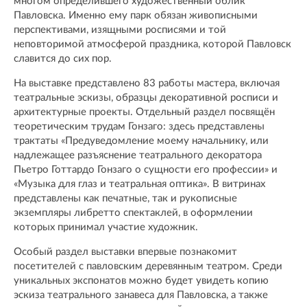
многом определившего художественный облик
Павловска. Именно ему парк обязан живописными
перспективами, изящными росписями и той
неповторимой атмосферой праздника, которой Павловск
славится до сих пор.
На выставке представлено 83 работы мастера, включая
театральные эскизы, образцы декоративной росписи и
архитектурные проекты. Отдельный раздел посвящён
теоретическим трудам Гонзаго: здесь представлены
трактаты «Предуведомление моему начальнику, или
надлежащее разъяснение театрального декоратора
Пьетро Готтардо Гонзаго о сущности его профессии» и
«Музыка для глаз и театральная оптика». В витринах
представлены как печатные, так и рукописные
экземпляры либретто спектаклей, в оформлении
которых принимал участие художник.
Особый раздел выставки впервые познакомит
посетителей с павловским деревянным театром. Среди
уникальных экспонатов можно будет увидеть копию
эскиза театрального занавеса для Павловска, а также