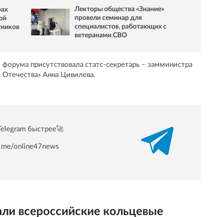
Лекторы общества «Знание»
рах
провели семинар для
ой
специалистов, работающих с
тников
ветеранами СВО
и форума присутствовала статс-секретарь – замминистра
 Отечества» Анна Цивилева.
Telegram быстрее🚀
/t.me/online47news
али всероссийские кольцевые