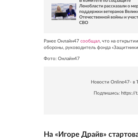
В комитете по соцзащите
Ленобласти рассказали о ме
поддержки ветеранов Велик
Отечественной войны и учас
СВО
Ранее Онлайн47
сообщал
, что на открыти
обороны, руководитель фонда «Защитники
Фото: Онлайн47
Новости Online47- в 
Подпишись:
https:/
На «Игоре Драйв» стартов