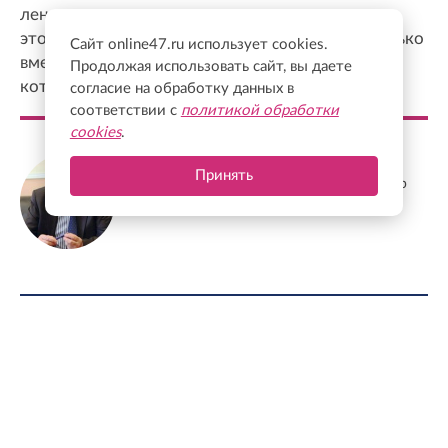
ленинградцы с готовностью примут участие в
этом общем процессе, потому что сегодня только
Сайт online47.ru использует cookies.
вместе можно решать те непростые задачи,
Продолжая использовать сайт, вы даете
которые перед нами стоят
согласие на обработку данных в
соответствии с
политикой обработки
cookies
.
Станислав Еремеев
Принять
Депутат Заксобрания Ленобласти, доктор
экономических наук, профессор
ФОТО ДНЯ