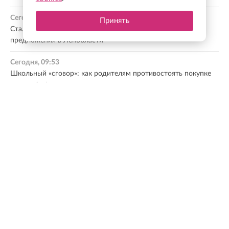
Сегодня, 09:59
Принять
Стало известно, как за год изменились зарплатные
предложения в Ленобласти
Сегодня, 09:53
Школьный «сговор»: как родителям противостоять покупке
«нужной» формы и защитить свои права
Сегодня, 09:37
Командовал боем до последнего: Евгению Остапенко
присвоено звание Героя России посмертно
Все новости
МНЕНИЕ ЭКСПЕРТА
Ленинградская область — один из лидеров по
темпам развития. По итогам прошлого года
регион занял первое место в России по объему