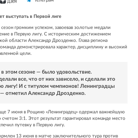
Телеграм
ет выступать в Первой лиге
сезон громким успехом, завоевав золотые медали
щение в Первую лигу. С историческим достижением
кой области Александр Дрозденко. Глава региона
команда демонстрировала характер, дисциплину и высокий
авленной цели.
 в этом сезоне — было удовольствие.
елали все, что от них зависело, и сделали это
ю лигу! И с титулом чемпионов! Ленинградцы
 — отметил Александр Дрозденко.
 Еще 7 июня в Рощино «Ленинградец» одержал важнейшую
 счетом 3:1. Этот результат гарантировал команде место
спечил путевку в Первую лигу.
рмлен 13 июня в матче заключительного тура против