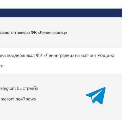
главного тренера ФК «Ленинградец»
иона поддерживал ФК «Ленинградец» на матче в Рощино
ти
Telegram быстрее🚀
/t.me/online47news