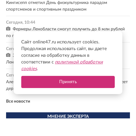
Кингисепп отметил День физкультурника парадом
спортсменов и спортивным праздником
Сегодня, 10:44
Фермеры Ленобласти смогут получить до 8 млн рублей
по гранту
Сайт online47.ru использует cookies.
Продолжая использовать сайт, вы даете
Сегодня, 10:26
согласие на обработку данных в
За каждым объектом — ваш труд: Правительство
соответствии с
политикой обработки
Ленобласти поздравило строителей
cookies
.
Сегодня, 10:09
Принять
Александр Дрозденко: Ленинградский стройкомплекс умеет
держать удар и отвечает на новые вызовы
Все новости
МНЕНИЕ ЭКСПЕРТА
Ленинградская область — один из лидеров по