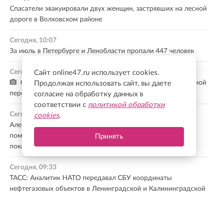
Спасатели эвакуировали двух женщин, застрявших на лесной
дороге в Волховском районе
Сегодня, 10:07
За июль в Петербурге и Ленобласти пропали 447 человек
Сегодня, 09:59
Сайт online47.ru использует cookies.
С 1 сентября в России изменятся правила организованной
Продолжая использовать сайт, вы даете
перевозки детей автобусами
согласие на обработку данных в
соответствии с
политикой обработки
Сегодня, 09:36
cookies
.
Александр Дрозденко: Удовлетворенность медицинской
помощью по ОМС в Ленобласти превысила плановые
Принять
показатели
Сегодня, 09:33
ТАСС: Аналитик НАТО передавал СБУ координаты
нефтегазовых объектов в Ленинградской и Калининградской
областях для атак