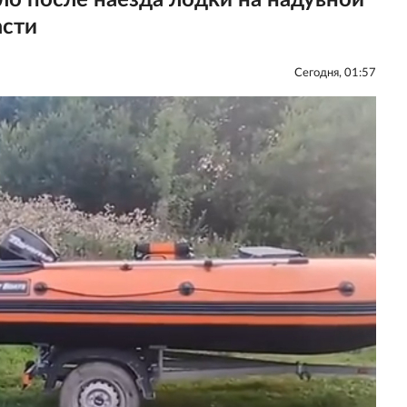
ло после наезда лодки на надувной
асти
Сегодня, 01:57