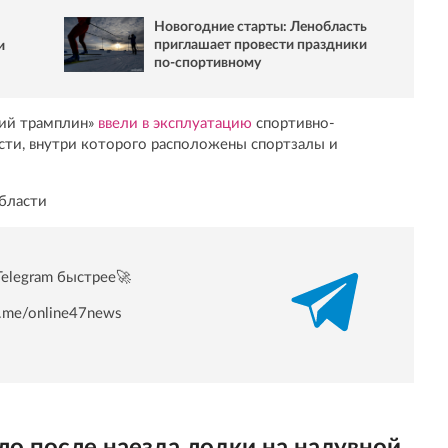
Новогодние старты: Ленобласть
приглашает провести праздники
и
по-спортивному
кий трамплин»
ввели в эксплуатацию
спортивно-
сти, внутри которого расположены спортзалы и
бласти
Telegram быстрее🚀
/t.me/online47news