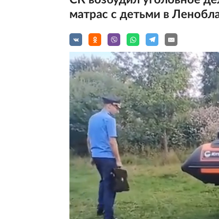
СК возбудил уголовное де
матрас с детьми в Ленобл