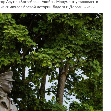
тор Арутюн Зограбович Акобян. Монумент установлен в
м из символов боевой истории Ладоги и Дороги жизни.