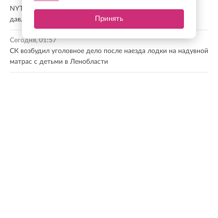
NYT: ЦРУ создало секретную оперативную группу для
Принять
давления на власти Кубы
Сегодня, 01:57
СК возбудил уголовное дело после наезда лодки на надувной
матрас с детьми в Ленобласти
Сегодня, 01:21
Генсек ООН Гутерриш осудил недавние удары боевиков ВСУ
по регионам России
Сегодня, 00:46
Юного жителя Луги будут судить за продажу банковской
карты мошенникам
Сегодня, 00:27
Трамп снова заявил о прогрессе в урегулировании
украинского конфликта
Все новости