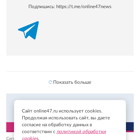
Подпишись:
https://t.me/online47news
Показать больше
Объясняем, что происходит в Ленобласти и за ее
Сайт online47.ru использует cookies.
пределами в Одноклассниках.
Подписаться
Продолжая использовать сайт, вы даете
согласие на обработку данных в
ЛЕНТА
ПОПУЛЯРНОЕ
соответствии с
политикой обработки
cookies
.
Сегодня, 02:29