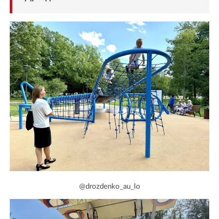
@drozdenko_au_lo