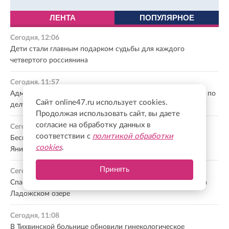
ЛЕНТА
ПОПУЛЯРНОЕ
Сегодня, 12:06
Дети стали главным подарком судьбы для каждого
четвертого россиянина
Сегодня, 11:57
Администрация Заневского поселения подала новые иски по
Сайт online47.ru использует cookies.
делу о «летающих паях»
Продолжая использовать сайт, вы даете
согласие на обработку данных в
Сегодня, 11:38
соответствии с
политикой обработки
Бесплатный день красоты для мам и дочек пройдет в
cookies
.
Янино-1
Принять
Сегодня, 11:24
Спасатели отбуксировали сломавшуюся лодку к берегу на
Ладожском озере
Сегодня, 11:08
В Тихвинской больнице обновили гинекологическое