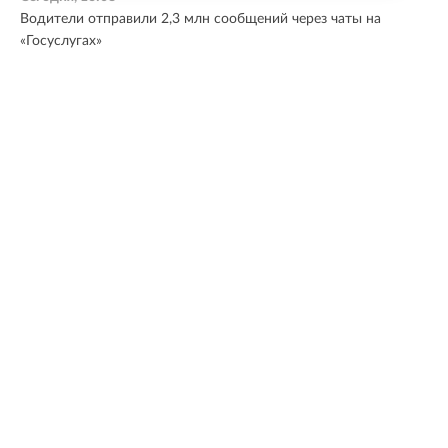
Водители отправили 2,3 млн сообщений через чаты на
«Госуслугах»
Сегодня, 15:56
Базовый комплект первоклассника в Петербурге
обойдется почти в 50 тысяч рублей
Все новости
МНЕНИЕ ЭКСПЕРТА
Ленинградская область — один из лидеров по
темпам развития. По итогам прошлого года
регион занял первое место в России по объему
инвестиций в реальный сектор экономики. Это
наглядный показатель доверия бизнеса и
эффективности работы команды губернатора.
Члены правительства ясно понимают желаемую
траекторию развития и движутся к тем целям,