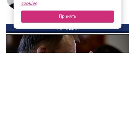
cookies
.
Принять
ФОТО ДНЯ
Поддержка для героев: как прошла встреча
губернатора с Ассоциацией ветеранов СВО