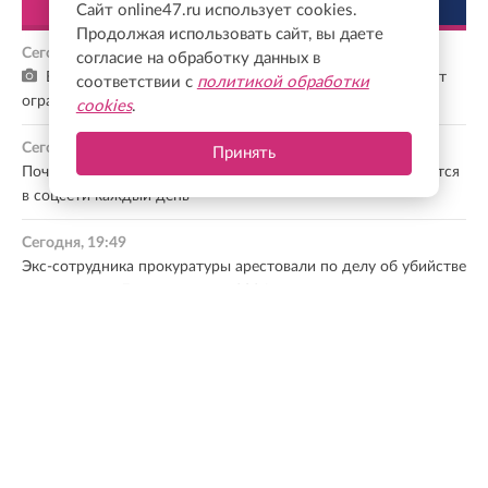
ЛЕНТА
ПОПУЛЯРНОЕ
Сайт online47.ru использует cookies.
Продолжая использовать сайт, вы даете
Сегодня, 20:14
согласие на обработку данных в
В Ленобласти 8 августа на федеральных трассах введут
соответствии с
политикой обработки
ограничения движения
cookies
.
Сегодня, 19:57
Принять
Почти половина пользователей «Одноклассников» общаются
в соцсети каждый день
Сегодня, 19:49
Экс-сотрудника прокуратуры арестовали по делу об убийстве
на проспекте Луначарского в 2024 году
Сегодня, 19:28
В Сосновом Бору начал работу мобильный пункт
диспансеризации
Сегодня, 19:17
Комитет общественных коммуникаций подвел итоги
конкурса экскурсоводов к 100-летию Ленобласти