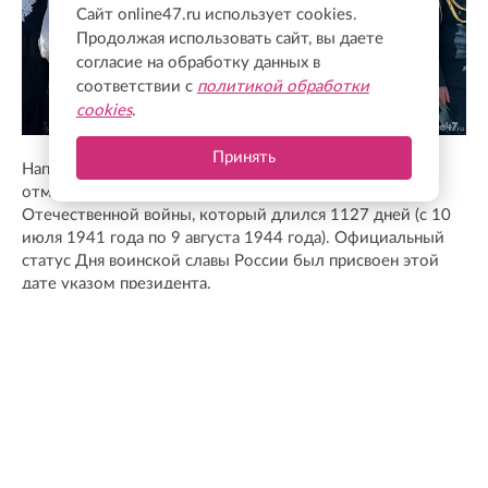
Сайт online47.ru использует cookies.
Продолжая использовать сайт, вы даете
согласие на обработку данных в
соответствии с
политикой обработки
cookies
.
Принять
Напомним, что День окончания Ленинградской битвы
отмечается 9 августа. Это самое долгий бой Великой
Отечественной войны, который длился 1127 дней (с 10
июля 1941 года по 9 августа 1944 года). Официальный
статус Дня воинской славы России был присвоен этой
дате указом президента.
НЕ ПРОПУСТИТЕ
Память о героях, спорт и забота о
ленинградцах: чем запомнилась рабочая
поездка Александра Дрозденко в
Гатчинский округ
Концерты памяти и траурное