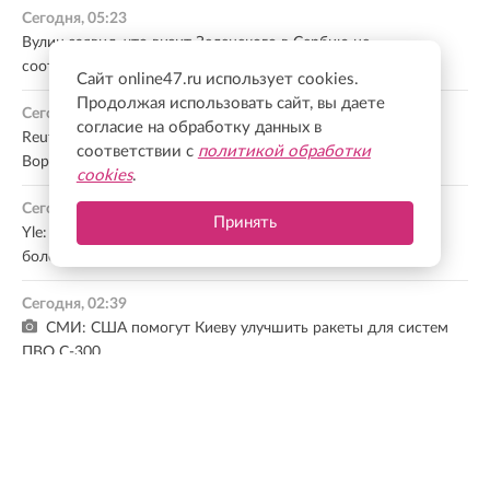
Сегодня, 05:23
Вулин заявил, что визит Зеленского в Сербию не
соответствует желанию граждан страны
Сайт online47.ru использует cookies.
Продолжая использовать сайт, вы даете
Сегодня, 04:36
согласие на обработку данных в
Reuters: США просили Россию освободить осужденного в
соответствии с
политикой обработки
Воронеже экс-морпеха Гилмана
cookies
.
Сегодня, 03:22
Принять
Yle: Финляндия собирается использовать приграничные
болота как элемент обороны
Сегодня, 02:39
СМИ: США помогут Киеву улучшить ракеты для систем
ПВО С-300
Сегодня, 01:56
Таможенники в Ивангороде остановили кубинца с
косметикой, одеждой и украшениями на 358 тыс. рублей