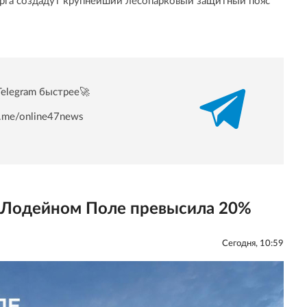
урга создадут крупнейший лесопарковый защитный пояс
Telegram быстрее🚀
/t.me/online47news
в Лодейном Поле превысила 20%
Сегодня, 10:59