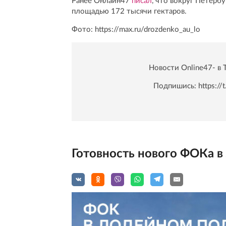
Ранее Онлайн47
писал
, что вокруг Петерб
площадью 172 тысячи гектаров.
Фото: https://max.ru/drozdenko_au_lo
Новости Online47- в 
Подпишись:
https:/
Готовность нового ФОКа 