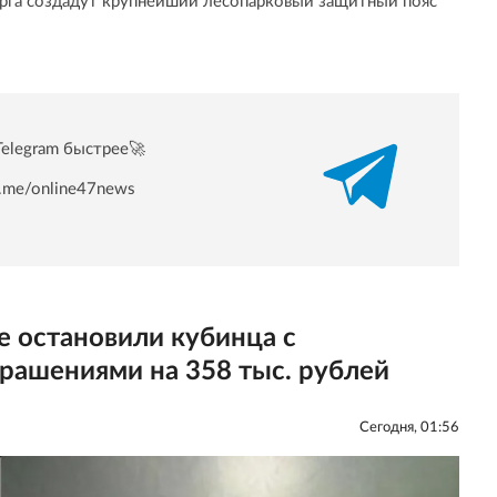
урга создадут крупнейший лесопарковый защитный пояс
Telegram быстрее🚀
/t.me/online47news
 остановили кубинца с
рашениями на 358 тыс. рублей
Сегодня, 01:56