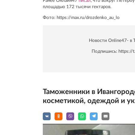
Ранее Онлайн47
писал
, что вокруг Петерб
площадью 172 тысячи гектаров.
Фото: https://max.ru/drozdenko_au_lo
Новости Online47- в 
Подпишись:
https:/
Таможенники в Ивангороде
косметикой, одеждой и ук