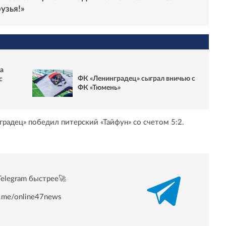
узья!»
а
ФК «Ленинградец» сыграл вничью с
с
ФК «Тюмень»
нградец» победил питерский «Тайфун» со счетом 5:2.
Telegram быстрее🚀
/t.me/online47news