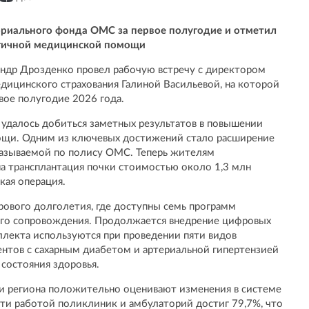
ориального фонда ОМС за первое полугодие и отметил
гичной медицинской помощи
андр Дрозденко провел рабочую встречу с директором
дицинского страхования Галиной Васильевой, на которой
вое полугодие 2026 года.
в удалось добиться заметных результатов в повышении
ощи. Одним из ключевых достижений стало расширение
азываемой по полису ОМС. Теперь жителям
а трансплантация почки стоимостью около 1,3 млн
кая операция.
рового долголетия, где доступны семь программ
го сопровождения. Продолжается внедрение цифровых
ллекта используются при проведении пяти видов
ентов с сахарным диабетом и артериальной гипертензией
состояния здоровья.
и региона положительно оценивают изменения в системе
сти работой поликлиник и амбулаторий достиг 79,7%, что