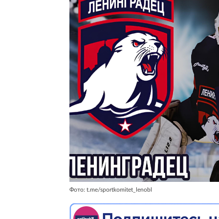
Фото: t.me/sportkomitet_lenobl