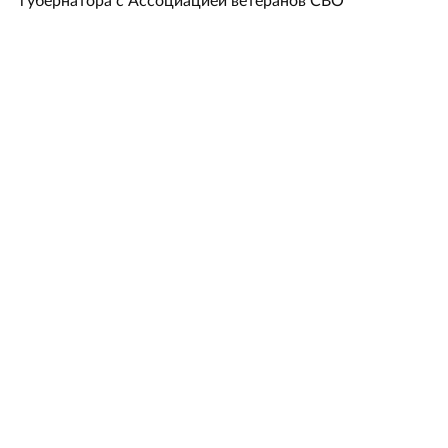
губернатора с Ассоциацией ветеранов СВО
Задача номер один — защитить людей: военный
эксперт Владимир Попов — о роли МОГ в системе
обороны Ленобласти