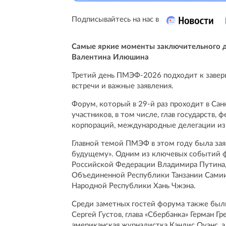
Подписывайтесь на нас в
Самые яркие моменты заключительного 
Валентина Илюшина
Третий день ПМЭФ-2026 подходит к заверш
встречи и важные заявления.
Форум, который в 29-й раз проходит в Сан
участников, в том числе, глав государств
корпораций, международные делегации из б
Главной темой ПМЭФ в этом году была зая
будущему». Одним из ключевых событий ф
Российской Федерации Владимира Путина,
Объединенной Республики Танзании Самии
Народной Республики Хань Чжэна.
Среди заметных гостей форума также были
Сергей Густов, глава «Сбербанка» Герман 
американская журналистка Кэндис Оуэнс, а