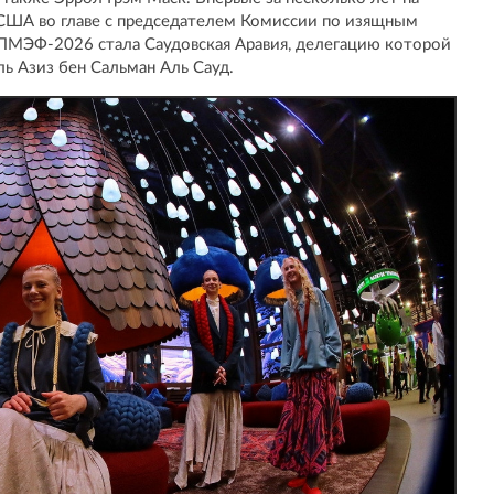
США во главе с председателем Комиссии по изящным
 ПМЭФ-2026 стала Саудовская Аравия, делегацию которой
ь Азиз бен Сальман Аль Сауд.