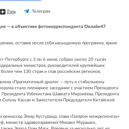
Телеграм
дня — в объективе фотокорреспондента Онлайн47
ению, оставив после себя насыщенную программу, яркие
кт-Петербурге с 3 по 6 июня, собрал около 20 тысяч
, федеральных министров, руководителей крупнейших
олее чем 130 стран и глав российских регионов.
влена «Прагматичный диалог — путь к стабильному
орума стало пленарное заседание с участием Президента
 Президента Узбекистана Шавката Мирзиёева, Президента
 Сулуху Хассан и Заместителя Председателя Китайской
 режиссер Эмир Кустурица, глава «Газпром межрегионгаз»
Греф, министр здравоохранения Михаил Мурашко,
 также Эррол Грэм Маск. Впервые за несколько лет на