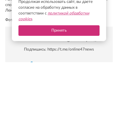
Продолжая использовать сайт, вы даете
спорт» продолжает объединять юных спортсменов
согласие на обработку данных в
Ленобласти.
соответствии с
политикой обработки
cookies
.
Фото: lenobl.er.ru
Принять
Новости Online47- в Telegram быстрее🚀
Подпишись:
https://t.me/online47news
Показать больше