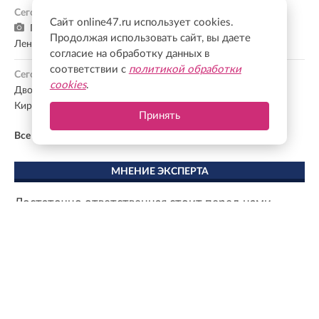
Сегодня, 18:08
Сайт online47.ru использует cookies.
Почти 100 студентов отправятся помогать в районы
Продолжая использовать сайт, вы даете
Ленобласти в рамках «Ладожского десанта»
согласие на обработку данных в
соответствии с
политикой обработки
Сегодня, 17:54
cookies
.
Двое детей пострадали в лобовом столкновении машин в
Киришском районе Ленобласти
Принять
Все новости
МНЕНИЕ ЭКСПЕРТА
Достаточно ответственная стоит перед нами
задача, потому что опыт проведения летних
спортивных игр благоверного князя Александра
Невского имеется, они проходили в нескольких
субъектах РФ. Зимние игры будут проводиться
впервые, и, конечно, нам очень важно задать
определенный стандарт, планку, очень хорошо,