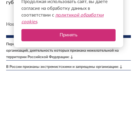
Продолжая использовать сайт, вы даете
губернатора с Ассоциацией ветеранов СВО
согласие на обработку данных в
соответствии с
политикой обработки
cookies
.
Новости СМИ2
Принять
Перечень иностранных и международных неправительственных
организаций, деятельность которых признана нежелательной на
территории Российской Федерации: ↓
В России признаны экстремистскими и запрещены организации: ↓
Организации, СМИ и физические лица, признанные в России
иностранными агентами: ↓
Свидетельство о регистрации средства массовой информации Эл №
ФС77-50579 от 9 июля 2012 г., выдано Федеральной службой по
надзору в сфере связи, информационных технологий и массовых
коммуникаций (Роскомнадзор).
Учредитель: Акционерное общество "Ленинградская областная
телекомпания".
Главный редактор: Бурмакина К. А.
Телефон: +7 (812) 640-6114