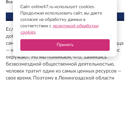
Все новости
Сайт online47.ru использует cookies.
Продолжая использовать сайт, вы даете
МНЕНИЕ ЭКСПЕРТА
согласие на обработку данных в
соответствии с
политикой обработки
Если мы говорим о добровольчестве и статусе
cookies
.
добровольца, то прежде всего это добрая воля
самого человека. Это деятельность по зову сердца
Принять
— на благо региона, соседей, людей, которые нас
окружают. Но мы понимаем, что, занимаясь
безвозмездной общественной деятельностью,
человек тратит один из самых ценных ресурсов —
свое время. Поэтому в Ленинградской области
предусмотрены различные меры поддержки,
которые позволяют компенсировать эти усилия
Михаил Соколов
Председатель комитета по молодежной
политике Ленинградской области