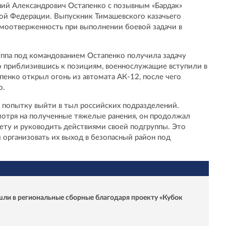
ений Александрович Остапенко с позывным «Бардак»
кой Федерации. Выпускник Тимашевского казачьего
амоотверженность при выполнении боевой задачи в
руппа под командованием Остапенко получила задачу
о приблизившись к позициям, военнослужащие вступили в
енко открыл огонь из автомата АК-12, после чего
о.
 попытку выйти в тыл российских подразделений.
мотря на полученные тяжелые ранения, он продолжал
ту и руководить действиями своей подгруппы. Это
 организовать их выход в безопасный район под
шли в региональные сборные благодаря проекту «Кубок