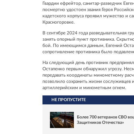
Гвардии ефрейтор, санитар-разведчик Евг
посмертно удостоен звания Героя Российс
кадетского корпуса проявил мужество и с
Красногоровке.
В сентябре 2024 года разведывательная г
занять опорный пункт противника. Скрытн
бой. По имеющимся данным, Евгений Остап
сопротивление противника было подавлен
На следующий день противник предпринял
Остапенко первым обнаружил угрозу. Нес
передавать координаты минометному расче
позволило сохранить жизни сослуживцев и
артиллерийским и минометным огнем.
НЕ ПРОПУСТИТЕ
Более 700 ветеранов СВО во
Защитников Отечества»