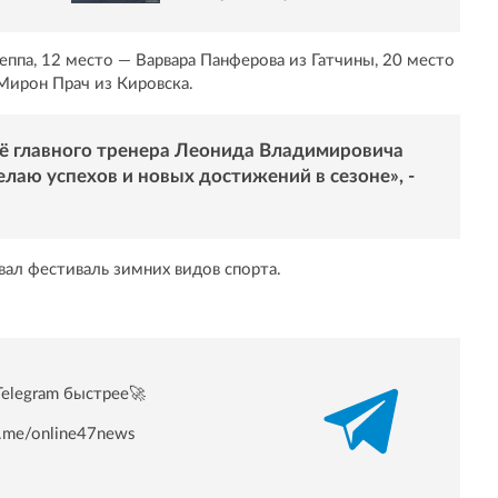
еппа, 12 место — Варвара Панферова из Гатчины, 20 место
Мирон Прач из Кировска.
её главного тренера Леонида Владимировича
лаю успехов и новых достижений в сезоне», -
овал фестиваль зимних видов спорта.
Telegram быстрее🚀
/t.me/online47news