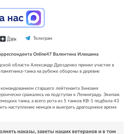
Телеграм
орреспондента Online47 Валентина Илюшина
дской области Александр Дрозденко принял участие в
памятника-танка на рубеже обороны в деревне
 командованием старшего лейтенанта Зиновия
героически сражались на подступах к Ленинграду. Экипаж
мецких танка, а всего рота из 5 танков КВ-1 подбила 43
ить наступление немцев и выиграть драгоценное время
лнять наказы, заветы наших ветеранов и в том