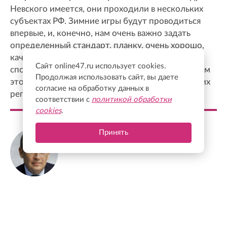
Невского имеется, они проходили в нескольких
субъектах РФ. Зимние игры будут проводиться
впервые, и, конечно, нам очень важно задать
определенный стандарт, планку, очень хорошо,
качественно подготовиться и провести
Сайт online47.ru использует cookies.
спортивные игры с тем, чтобы уже в дальнейшем
Продолжая использовать сайт, вы даете
это было определенным ориентиром для других
согласие на обработку данных в
регионов.
соответствии с
политикой обработки
cookies
.
Принять
Александр Дрозденко
Губернатор Ленинградской области
ФОТО ДНЯ