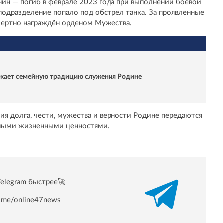
ин — погиб в феврале 2023 года при выполнении боевой
подразделение попало под обстрел танка. За проявленные
мертно награждён орденом Мужества.
лжает семейную традицию служения Родине
ия долга, чести, мужества и верности Родине передаются
авными жизненными ценностями.
Telegram быстрее🚀
/t.me/online47news