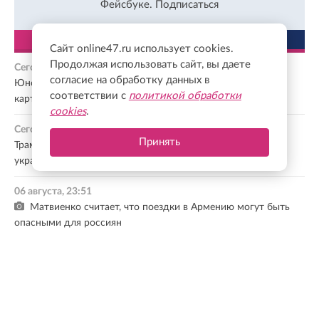
Фейсбуке.
Подписаться
ЛЕНТА
ПОПУЛЯРНОЕ
Сайт online47.ru использует cookies.
Продолжая использовать сайт, вы даете
Сегодня, 00:46
согласие на обработку данных в
Юного жителя Луги будут судить за продажу банковской
соответствии с
политикой обработки
карты мошенникам
cookies
.
Сегодня, 00:27
Принять
Трамп снова заявил о прогрессе в урегулировании
украинского конфликта
06 августа, 23:51
Матвиенко считает, что поездки в Армению могут быть
опасными для россиян
06 августа, 23:28
Здание на улице Комсомола в Петербурге признали
памятником регионального значения
06 августа, 22:57