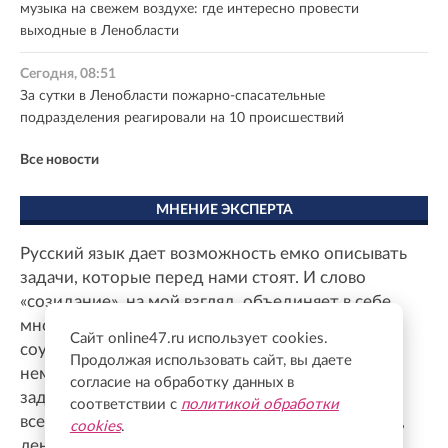
музыка на свежем воздухе: где интересно провести
выходные в Ленобласти
Сегодня, 08:51
За сутки в Ленобласти пожарно-спасательные
подразделения реагировали на 10 происшествий
Все новости
МНЕНИЕ ЭКСПЕРТА
Русский язык дает возможность емко описывать
задачи, которые перед нами стоят. И слово
«созидание», на мой взгляд, объединяет в себе
многое: создание, расширение, сотворчество,
Сайт online47.ru использует cookies.
соучастие, сотоварищество. Можно подобрать
Продолжая использовать сайт, вы даете
немало синонимов, но все они про одну общую
согласие на обработку данных в
задачу. Созидательный труд во благо Родины
соответствии с
политикой обработки
всегда был сильной стороной россиян. Я думаю,
cookies
.
ленинградцы с готовностью примут участие в