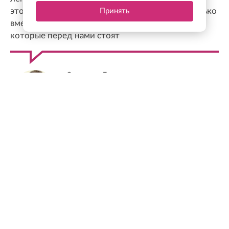
этом общем процессе, потому что сегодня только
Принять
вместе можно решать те непростые задачи,
которые перед нами стоят
Станислав Еремеев
Депутат Заксобрания Ленобласти, доктор
экономических наук, профессор
ФОТО ДНЯ