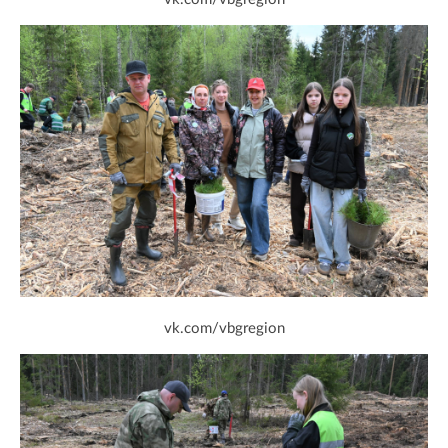
vk.com/vbgregion