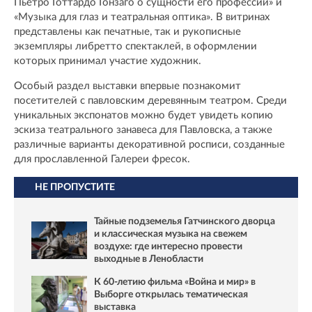
Пьетро Готтардо Гонзаго о сущности его профессии» и
«Музыка для глаз и театральная оптика». В витринах
представлены как печатные, так и рукописные
экземпляры либретто спектаклей, в оформлении
которых принимал участие художник.
Особый раздел выставки впервые познакомит
посетителей с павловским деревянным театром. Среди
уникальных экспонатов можно будет увидеть копию
эскиза театрального занавеса для Павловска, а также
различные варианты декоративной росписи, созданные
для прославленной Галереи фресок.
НЕ ПРОПУСТИТЕ
Тайные подземелья Гатчинского дворца
и классическая музыка на свежем
воздухе: где интересно провести
выходные в Ленобласти
К 60-летию фильма «Война и мир» в
Выборге открылась тематическая
выставка