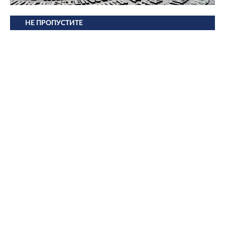
НЕ ПРОПУСТИТЕ
Концерты памяти и траурное
возложение цветов: какой будет 82-я
годовщина окончания Ленинградской
битвы
Александр Дрозденко: Мы заплатили
очень высокую цену за нашу
ленинградскую победу
Ранее Онлайн47
писал
, что Правительство Ленобласти
обратилось к жителям в День окончания Ленинградской
битвы.
Фото: Онлайн47
Новости Online47- в Telegram быстрее🚀