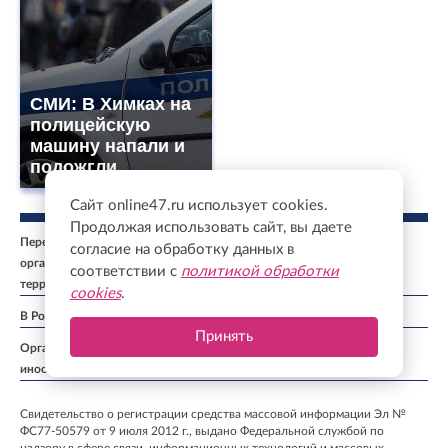
СМИ: В Химках на
полицейскую
машину напали и
подожгли.
Сайт online47.ru использует cookies.
Продолжая использовать сайт, вы даете
Перечень иностранных и международных неправительственных
согласие на обработку данных в
организаций, деятельность которых признана нежелательной на
соответствии с
политикой обработки
территории Российской Федерации: ↓
cookies
.
В России признаны экстремистскими и запрещены организации: ↓
Принять
Организации, СМИ и физические лица, признанные в России
иностранными агентами: ↓
Свидетельство о регистрации средства массовой информации Эл №
ФС77-50579 от 9 июля 2012 г., выдано Федеральной службой по