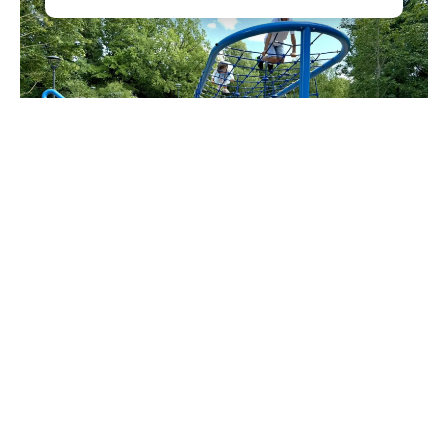
@drozdenko_au_lo