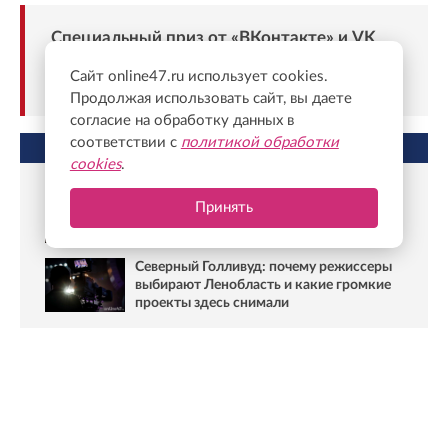
Специальный приз от «ВКонтакте» и VK
Видео — «Как пережить брак», режиссёр
Сайт online47.ru использует cookies.
Юлия Трофимова.
Продолжая использовать сайт, вы даете
согласие на обработку данных в
соответствии с
политикой обработки
НЕ ПРОПУСТИТЕ
cookies
.
Фильм о парке Монрепо взял высшую
Принять
награду в Китае
Северный Голливуд: почему режиссеры
выбирают Ленобласть и какие громкие
проекты здесь снимали
Ранее Онлайн47
писал
, что к 60-летию фильма «Война и
мир» в Выборге открылась тематическая выставка.
Фото: Валентин Илюшин/ Oнлайн47