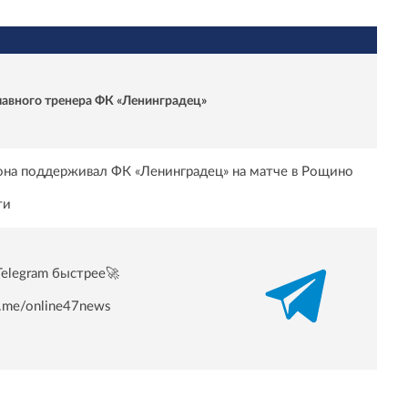
главного тренера ФК «Ленинградец»
иона поддерживал ФК «Ленинградец» на матче в Рощино
ти
Telegram быстрее🚀
/t.me/online47news