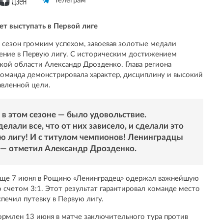
Телеграм
ет выступать в Первой лиге
сезон громким успехом, завоевав золотые медали
щение в Первую лигу. С историческим достижением
кой области Александр Дрозденко. Глава региона
команда демонстрировала характер, дисциплину и высокий
авленной цели.
 в этом сезоне — было удовольствие.
елали все, что от них зависело, и сделали это
ю лигу! И с титулом чемпионов! Ленинградцы
 — отметил Александр Дрозденко.
 Еще 7 июня в Рощино «Ленинградец» одержал важнейшую
 счетом 3:1. Этот результат гарантировал команде место
спечил путевку в Первую лигу.
рмлен 13 июня в матче заключительного тура против