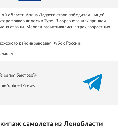
ской области Арина Дадаева стала победительницей
торое завершилось в Туле. В соревнованиях приняли
иона страны. Медали разыгрывались в трех возрастных
оложского района завоевал Кубок России.
бласти
Telegram быстрее🚀
/t.me/online47news
экипаж самолета из Ленобласти