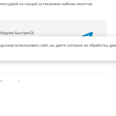
лоя одной из секций остекления» кабины пилотов.
Telegram быстрее🚀
/t.me/online47news
одолжая использовать сайт, вы даете согласие на обработку да
Показать больше
событий в Твиттер.
Подписаться