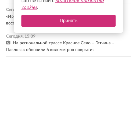
соответствии с
политикой обработки
cookies
.
Сегодня, 15:22
«Ириновскую стену» в Рахьинском поселении готовят к
Принять
восстановлению
Сегодня, 15:09
На региональной трассе Красное Село – Гатчина –
Павловск обновили 6 километров покрытия
Сегодня, 14:57
Исследование: каждого третьего сотрудника можно
удержать от увольнения
Сегодня, 14:38
Россияне стали чаще выбирать камерные свадьбы и уделять
больше внимания фотографу
Все новости
МНЕНИЕ ЭКСПЕРТА