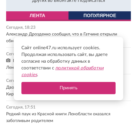
других во Вконтакте
Подписаться
ЛЕНТА
ПОПУЛЯРНОЕ
Сегодня, 18:23
Александр Дрозденко сообщил, что в Гатчине открыли
обновленную аллею Императора Павла I
Сайт online47.ru использует cookies.
Сегодня, 18:08
Продолжая использовать сайт, вы даете
Почти 100 студентов отправятся помогать в районы
согласие на обработку данных в
Ленобласти в рамках «Ладожского десанта»
соответствии с
политикой обработки
cookies
.
Сегодня, 17:54
Двое детей пострадали в лобовом столкновении машин в
Принять
Киришском районе Ленобласти
Сегодня, 17:51
Редкий паук из Красной книги Ленобласти оказался
заботливым родителем
Сегодня, 17:28