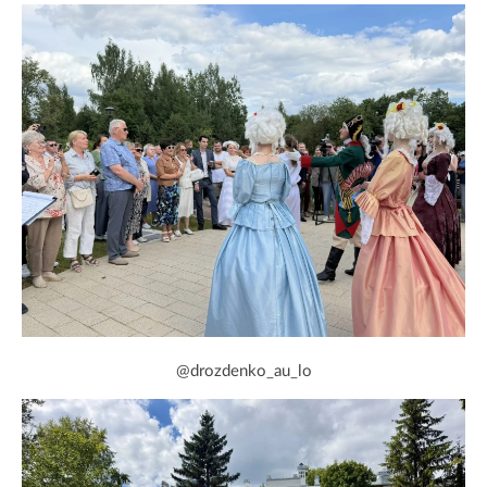
@drozdenko_au_lo