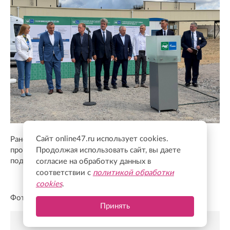
Сайт online47.ru использует cookies.
Ранее Online47
рассказывал,
что новую
производственную площадку птицефабрики «Роскар»
Продолжая использовать сайт, вы даете
подключили к газовым сетям
согласие на обработку данных в
соответствии с
политикой обработки
cookies
.
Фото: Online47
Принять