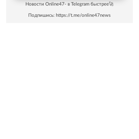
Новости Online47- в Telegram быстрее🚀
Подпишись:
https://t.me/online47news
Показать больше
Все новости Ленинградской области онлайн в
Фейсбуке.
Подписаться
ЛЕНТА
ПОПУЛЯРНОЕ