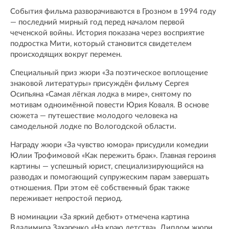
События фильма разворачиваются в Грозном в 1994 году
— последний мирный год перед началом первой
чеченской войны. История показана через восприятие
подростка Мити, который становится свидетелем
происходящих вокруг перемен.
Специальный приз жюри «За поэтическое воплощение
знаковой литературы» присуждён фильму Сергея
Осипьяна «Самая лёгкая лодка в мире», снятому по
мотивам одноимённой повести Юрия Коваля. В основе
сюжета — путешествие молодого человека на
самодельной лодке по Вологодской области.
Награду жюри «За чувство юмора» присудили комедии
Юлии Трофимовой «Как пережить брак». Главная героиня
картины — успешный юрист, специализирующийся на
разводах и помогающий супружеским парам завершать
отношения. При этом её собственный брак также
переживает непростой период.
В номинации «За яркий дебют» отмечена картина
Владимира Захаренко «На краю детства». Диплом жюри