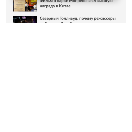
Фильм о парке Монрепо взял высшую
награду в Китае
Северный Голливуд: почему режиссеры
выбирают Ленобласть и какие громкие
проекты здесь снимали
Ранее Онлайн47
писал
, что к 60-летию фильма «Война и
мир» в Выборге открылась тематическая выставка.
Фото: Валентин Илюшин/ Oнлайн47
Новости Online47- в Telegram быстрее🚀
Подпишись:
https://t.me/online47news