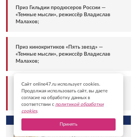
Приз Гильдии продюсеров России —
«Темные мысли», режиссёр Владислав
Малахов;
Приз кинокритиков «Пять звезд» —
«Темные мысли», режиссёр Владислав
Малахов;
Сайт online47.ru использует cookies.
Специальный приз от «ВКонтакте» и VK
Продолжая использовать сайт, вы даете
Видео — «Как пережить брак», режиссёр
согласие на обработку данных в
Юлия Трофимова.
соответствии с
политикой обработки
cookies
.
НЕ ПРОПУСТИТЕ
Принять