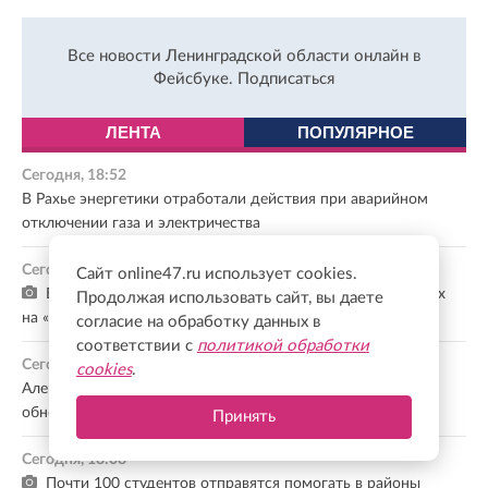
Все новости Ленинградской области онлайн в
Фейсбуке.
Подписаться
ЛЕНТА
ПОПУЛЯРНОЕ
Сегодня, 18:52
В Рахье энергетики отработали действия при аварийном
отключении газа и электричества
Сегодня, 18:34
Сайт online47.ru использует cookies.
Владельцам животных напомнили о полезных сервисах
Продолжая использовать сайт, вы даете
на «Госуслугах»
согласие на обработку данных в
соответствии с
политикой обработки
Сегодня, 18:23
cookies
.
Александр Дрозденко сообщил, что в Гатчине открыли
обновленную аллею Императора Павла I
Принять
Сегодня, 18:08
Почти 100 студентов отправятся помогать в районы