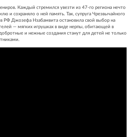
ениров. Каждый стремился увезти из 47-го региона нечто
лю и сохраняло о ней память. Так, супруга Чрезвычайного
 в РФ Джозефа Нзабамвита остановила свой выбор на
телей — мягких игрушках в виде нерпы, обитающей в
 добротные и нежные создания станут для детей не только
утниками.