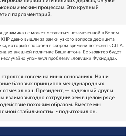
 игроком первой лиги великих держав, он уже
экономическим процессам. Это крупный
метил парламентарий.
я динамика не может оставаться незамеченной в Белом
 КНР давно вышли за рамки узкого вопроса дефицита
ника, который способен в скором времени потеснить США.
нд во внешней политике Вашингтона. Ее характер будет
н неслучайно упомянул проблему «ловушки Фукидида».
 строятся совсем на иных основаниях. Наши
мание базовых принципов международных
к отмечал наш Президент, — надежный друг и
мы взаимовыгодно сотрудничаем в целом ряде
модействие похожим образом. Вместе мы
альной стабильности», - подытожил он.