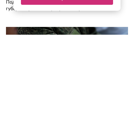
Поддержка для героев: как прошла встреча
губернатора с Ассоциацией ветеранов СВО
Задача номер один — защитить людей: военный
эксперт Владимир Попов — о роли МОГ в системе
обороны Ленобласти