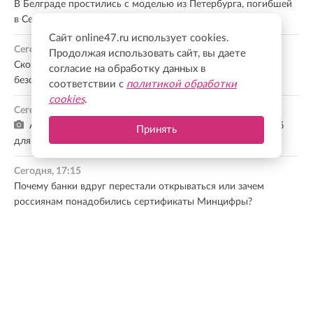
В Белграде простились с моделью из Петербурга, погибшей
в Сербии
Сайт online47.ru использует cookies.
Сегодня, 17:46
Продолжая использовать сайт, вы даете
Скорая помощь Ленобласти напомнила о правилах
согласие на обработку данных в
безопасности при падении с высоты
соответствии с
политикой обработки
cookies
.
Сегодня, 17:24
Атаки на склады Wildberries: экономист оценила ущерб
Принять
для малого бизнеса и регионов
Сегодня, 17:15
Почему банки вдруг перестали открываться или зачем
россиянам понадобились сертификаты Минцифры?
Сегодня, 17:10
Ни один вопрос не остался без решения: Сергей Мачинский
— об итогах встречи губернатора с руководством Ассоциации
ветеранов СВО
Все новости